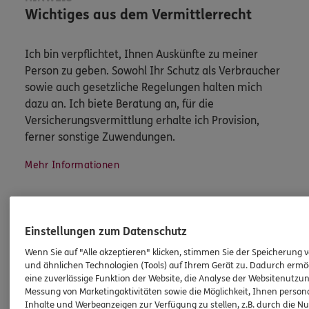
Wichtiges aus dem Vermittlerrecht
Ich bin verpflichtet, Ihnen Auskünfte zu meiner
Person zu geben. Sowohl Ihr Schutz als Verbraucher
sowie auch gesetzliche Regelungen halten mich
dazu an. Ich biete Beratung an, für die
Versicherungsvermittlung erhalte ich Provision,
ferner sonstige Zuwendungen.
Mehr Informationen
Einstellungen zum Datenschutz
Wenn Sie auf "Alle akzeptieren" klicken, stimmen Sie der Speicherung 
Produkte
und ähnlichen Technologien (Tools) auf Ihrem Gerät zu. Dadurch ermö
eine zuverlässige Funktion der Website, die Analyse der Websitenutzun
Zahnversicherungen
Messung von Marketingaktivitäten sowie die Möglichkeit, Ihnen persona
Inhalte und Werbeanzeigen zur Verfügung zu stellen, z.B. durch die N