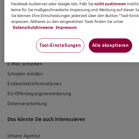
Kfz-Versicherung
Facebook Audiences oder Google Ads. Falls Sie
nicht zustimmen
möchten
keine für Sie maßgeschneiderte Anpassung und Werbung auf dieser Se
Krankenversicherung
Sie können Ihre Entscheidungen jederzeit über den Button "Tool-Eins
anpassen. Näheres zu den eingesetzten Tools finden Sie unter
Versicherungen für den privaten Bedarf
Datenschutzhinweise
Impressum
Versicherungen für Geschäftskunden
Tool-Einstellungen
Alle akzeptieren
Hilfe & Services
E-Mail schreiben
Schaden melden
Erstkontaktinformationen
EU-Offenlegungsvereinbarung
Datenverarbeitung
Das könnte Sie auch interessieren
Unsere Agentur