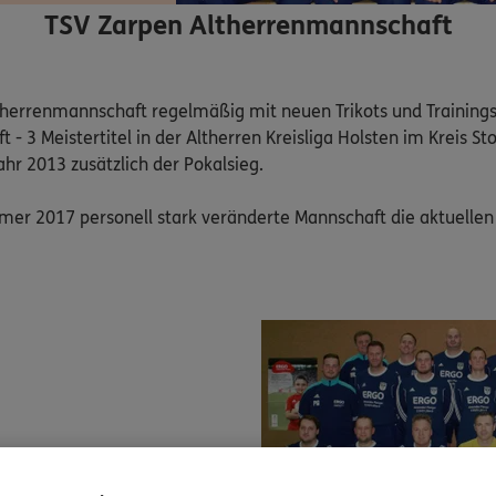
TSV Zarpen Altherrenmannschaft
ltherrenmannschaft regelmäßig mit neuen Trikots und Trainings
 - 3 Meistertitel in der Altherren Kreisliga Holsten im Kreis S
hr 2013 zusätzlich der Pokalsieg.

mmer 2017 personell stark veränderte Mannschaft die aktuellen 