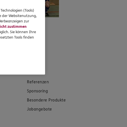
 Technologien (Tools)
se der Websitenutzung,
 Werbeanzeigen zur
icht zustimmen
glich. Sie können Ihre
setzten Tools finden
eressieren
Referenzen
Sponsoring
Besondere Produkte
Jobangebote