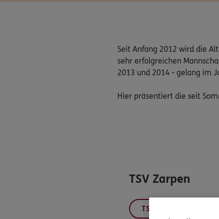
Seit Anfang 2012 wird die A
sehr erfolgreichen Mannschaft
2013 und 2014 - gelang im Ja
Hier präsentiert die seit So
TSV Zarpen
TSV Zarpen Altherren