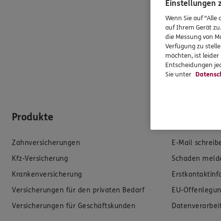
Einstellungen
Wenn Sie auf "Alle 
auf Ihrem Gerät zu
die Messung von Ma
Verfügung zu stelle
möchten, ist leide
Entscheidungen jed
Sie unter
Datensc
Produkte
Hilfe & Se
Zahnversicherungen
E-Mail schreib
Kfz-Versicherung
Schaden meld
Krankenversicherung
Erstkontaktin
Versicherungen für den privaten Bedarf
EU-Offenlegun
Versicherungen für Geschäftskunden
Datenverarbei