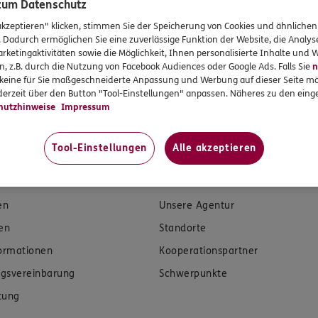
 zum Datenschutz
akzeptieren" klicken, stimmen Sie der Speicherung von Cookies und ähnlichen
. Dadurch ermöglichen Sie eine zuverlässige Funktion der Website, die Analy
rketingaktivitäten sowie die Möglichkeit, Ihnen personalisierte Inhalte und
n, z.B. durch die Nutzung von Facebook Audiences oder Google Ads. Falls Sie
n
r keine für Sie maßgeschneiderte Anpassung und Werbung auf dieser Seite mö
erzeit über den Button "Tool-Einstellungen" anpassen. Näheres zu den einge
hutzhinweise
Impressum
Tool-Einstellungen
Alle akzeptieren
rvices
Das könnte Sie auch int
en
Unsere Agentur
en
Standorte
formationen
Kooperationspartner
gsvereinbarung
Schwerpunkte
tung