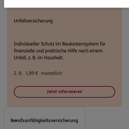
Unfallversicherung
Individueller Schutz im Baukastensystem für
finanzielle und praktische Hilfe nach einem
Unfall, z. B. im Haushalt.
Z. B.
1,89
€
monatlich
Jetzt informieren
Berufsunfähigkeitsversicherung