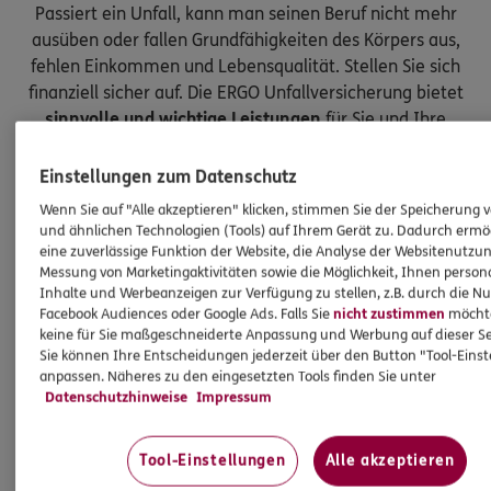
Passiert ein Unfall, kann man seinen Beruf nicht mehr
ausüben oder fallen Grundfähigkeiten des Körpers aus,
fehlen Einkommen und Lebensqualität. Stellen Sie sich
finanziell sicher auf. Die ERGO Unfallversicherung bietet
sinnvolle und wichtige Leistungen
für Sie und Ihre
Kinder.
Einstellungen zum Datenschutz
Wenn Sie auf "Alle akzeptieren" klicken, stimmen Sie der Speicherung 
und ähnlichen Technologien (Tools) auf Ihrem Gerät zu. Dadurch ermö
eine zuverlässige Funktion der Website, die Analyse der Websitenutzun
Messung von Marketingaktivitäten sowie die Möglichkeit, Ihnen persona
Inhalte und Werbeanzeigen zur Verfügung zu stellen, z.B. durch die N
Facebook Audiences oder Google Ads. Falls Sie
nicht zustimmen
möchten
keine für Sie maßgeschneiderte Anpassung und Werbung auf dieser Se
Sie können Ihre Entscheidungen jederzeit über den Button "Tool-Eins
anpassen. Näheres zu den eingesetzten Tools finden Sie unter
Datenschutzhinweise
Impressum
Tool-Einstellungen
Alle akzeptieren