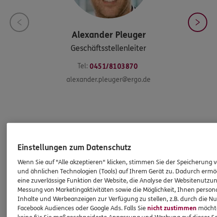
Alexander
Pleuger
Geschäftsstellenleiter
Tel:
0451/8103870
alexander.pleuger@ergo.de
Einstellungen zum Datenschutz
Produkte
Wenn Sie auf "Alle akzeptieren" klicken, stimmen Sie der Speicherung 
und ähnlichen Technologien (Tools) auf Ihrem Gerät zu. Dadurch ermö
Zahnversicherungen
eine zuverlässige Funktion der Website, die Analyse der Websitenutzun
Messung von Marketingaktivitäten sowie die Möglichkeit, Ihnen persona
Kfz-Versicherung
Inhalte und Werbeanzeigen zur Verfügung zu stellen, z.B. durch die N
Facebook Audiences oder Google Ads. Falls Sie
nicht zustimmen
möchten
Krankenversicherung