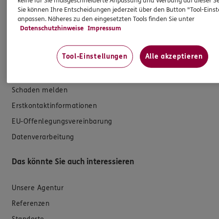
keine für Sie maßgeschneiderte Anpassung und Werbung auf dieser Se
Versicherungen für den privaten Bedarf
Sie können Ihre Entscheidungen jederzeit über den Button "Tool-Eins
anpassen. Näheres zu den eingesetzten Tools finden Sie unter
Versicherungen für Geschäftskunden
Datenschutzhinweise
Impressum
Hilfe & Services
Tool-Einstellungen
Alle akzeptieren
E-Mail schreiben
Schaden melden
Erstkontaktinformationen
EU-Offenlegungsvereinbarung
Datenverarbeitung
Das könnte Sie auch interessieren
Unsere Agentur
Referenzen