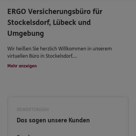
ERGO Versicherungsbüro für
Stockelsdorf, Lübeck und
Umgebung
Wir heißen Sie herzlich Willkommen in unserem
virtuellen Büro in Stockelsdorf.
Mehr anzeigen
Wenn Sie uns gerne persönlich sprechen möchten:
Montag - Freitag von 9.00 Uhr bis 13.00 Uhr für Sie in
unserem Büro in der Segeberger Str. 9 in 23617
Stockelsdorf, direkt gegenüber der Glaspyramide.
Telefonisch erreichen Sie uns unter der Rufnummer
0451/8103870 oder mobil 0178/1447563.
BEWERTUNGEN
Das sagen unsere Kunden
Haben Sie dennoch Fragen zu unserem Rechtsschutz,
DKV Krankenversicherung, ERGO Lebens-und