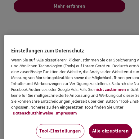
Mehr erfahren
Einstellungen zum Datenschutz
Wenn Sie auf "Alle akzeptieren" klicken, stimmen Sie der Speicherung 
und ähnlichen Technologien (Tools) auf Ihrem Gerät zu. Dadurch ermö
eine zuverlässige Funktion der Website, die Analyse der Websitenutzun
Messung von Marketingaktivitäten sowie die Möglichkeit, Ihnen persona
Inhalte und Werbeanzeigen zur Verfügung zu stellen, z.B. durch die N
Facebook Audiences oder Google Ads. Falls Sie
nicht zustimmen
möchten
keine für Sie maßgeschneiderte Anpassung und Werbung auf dieser Se
Sie können Ihre Entscheidungen jederzeit über den Button "Tool-Eins
anpassen. Näheres zu den eingesetzten Tools finden Sie unter
ver.di: Vorteile für ver.di Mitglieder
Datenschutzhinweise
Impressum
Als ver.di Mitglied profitieren Sie und Ihre
Tool-Einstellungen
Alle akzeptieren
Angehörigen von attraktiven Vorteilen bei den