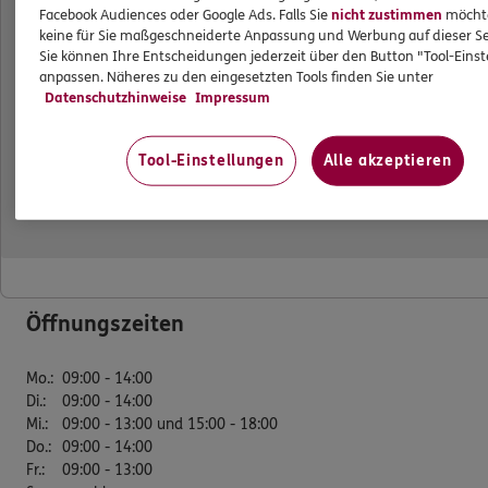
Facebook Audiences oder Google Ads. Falls Sie
nicht zustimmen
möchten
keine für Sie maßgeschneiderte Anpassung und Werbung auf dieser Se
Sie können Ihre Entscheidungen jederzeit über den Button "Tool-Eins
ERGO Versicherung Alexander Pleuger
anpassen. Näheres zu den eingesetzten Tools finden Sie unter
Datenschutzhinweise
Impressum
Geschäftsstelle
Tool-Einstellungen
Alle akzeptieren
Segeberger Str. 9
23617 Stockelsdorf
Tel:
0451/8103870
Mobil:
0178/1447563
Fax:
0451/8103869
Öffnungszeiten
Mo.
:
09:00 - 14:00
Di.
:
09:00 - 14:00
Mi.
:
09:00 - 13:00 und 15:00 - 18:00
Do.
:
09:00 - 14:00
Fr.
:
09:00 - 13:00