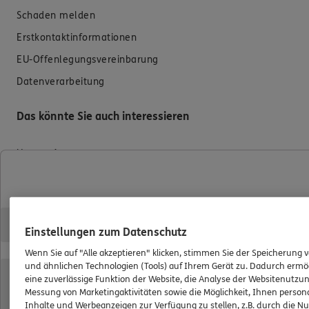
Schaden melden
Erstkontaktinformationen
EU-Offenlegungsvereinbarung
Datenverarbeitung
Das könnte Sie auch interessieren
Unsere Agentur
Referenzen
Standorte
Sponsoring
Einstellungen zum Datenschutz
Kooperationspartner
Wenn Sie auf "Alle akzeptieren" klicken, stimmen Sie der Speicherung 
Besondere Produkte
und ähnlichen Technologien (Tools) auf Ihrem Gerät zu. Dadurch ermö
eine zuverlässige Funktion der Website, die Analyse der Websitenutzun
Schwerpunkte
Messung von Marketingaktivitäten sowie die Möglichkeit, Ihnen persona
Inhalte und Werbeanzeigen zur Verfügung zu stellen, z.B. durch die N
Jobangebote