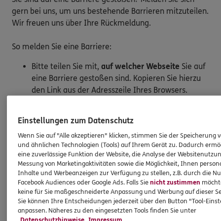
gern bei uns, um uns bestehende Barrieren mitzuteilen.
Wir freuen uns über Ihre Rückmeldung.
So melden Sie eine Barriere:
Bitte teilen Sie mit,
auf welcher Webseite
Sie auf
eine Barriere gestoßen sind. Kopieren Sie hierzu
den Link aus der Adresszeile Ihres Browsers.
Schicken Sie den
Link zusammen mit einem
Hinweis auf den Text oder Service
, der Ihnen
Einstellungen zum Datenschutz
Schwierigkeiten bereitet hat, an:
Wenn Sie auf "Alle akzeptieren" klicken, stimmen Sie der Speicherung 
barriere.melden@ergo.de
und ähnlichen Technologien (Tools) auf Ihrem Gerät zu. Dadurch ermö
Bitte senden Sie an diese E-Mail-Adresse nur
eine zuverlässige Funktion der Website, die Analyse der Websitenutzun
Anmerkungen zum Thema „Barrierefreiheit“
und
Messung von Marketingaktivitäten sowie die Möglichkeit, Ihnen persona
keine Daten oder Informationen zu Ihrem
Inhalte und Werbeanzeigen zur Verfügung zu stellen, z.B. durch die N
Facebook Audiences oder Google Ads. Falls Sie
nicht zustimmen
möchten
persönlichen Versicherungsschutz.
keine für Sie maßgeschneiderte Anpassung und Werbung auf dieser Se
Sie können Ihre Entscheidungen jederzeit über den Button "Tool-Eins
anpassen. Näheres zu den eingesetzten Tools finden Sie unter
Marktüberwachungsstelle der
Datenschutzhinweise
Impressum