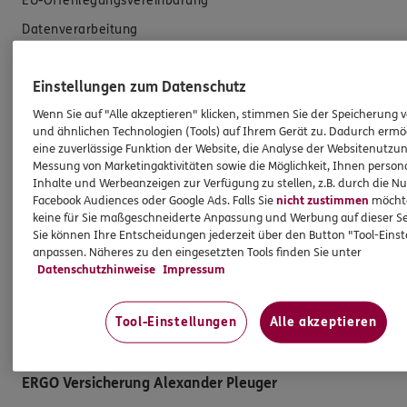
EU-Offenlegungsvereinbarung
Datenverarbeitung
Das könnte Sie auch interessieren
Einstellungen zum Datenschutz
Wenn Sie auf "Alle akzeptieren" klicken, stimmen Sie der Speicherung 
Unsere Agentur
und ähnlichen Technologien (Tools) auf Ihrem Gerät zu. Dadurch ermö
eine zuverlässige Funktion der Website, die Analyse der Websitenutzun
Referenzen
Messung von Marketingaktivitäten sowie die Möglichkeit, Ihnen persona
Standorte
Inhalte und Werbeanzeigen zur Verfügung zu stellen, z.B. durch die N
Facebook Audiences oder Google Ads. Falls Sie
nicht zustimmen
möchten
Sponsoring
keine für Sie maßgeschneiderte Anpassung und Werbung auf dieser Se
Sie können Ihre Entscheidungen jederzeit über den Button "Tool-Eins
Kooperationspartner
anpassen. Näheres zu den eingesetzten Tools finden Sie unter
Besondere Produkte
Datenschutzhinweise
Impressum
Schwerpunkte
Tool-Einstellungen
Alle akzeptieren
Jobangebote
ERGO Versicherung Alexander Pleuger